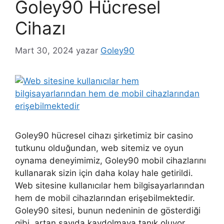
Goley90 Hücresel
Cihazı
Mart 30, 2024
yazar
Goley90
Goley90 hücresel cihazı şirketimiz bir casino
tutkunu olduğundan, web sitemiz ve oyun
oynama deneyimimiz, Goley90 mobil cihazlarını
kullanarak sizin için daha kolay hale getirildi.
Web sitesine kullanıcılar hem bilgisayarlarından
hem de mobil cihazlarından erişebilmektedir.
Goley90 sitesi, bunun nedeninin de gösterdiği
gibi, artan sayıda kaydolmaya tanık oluyor.