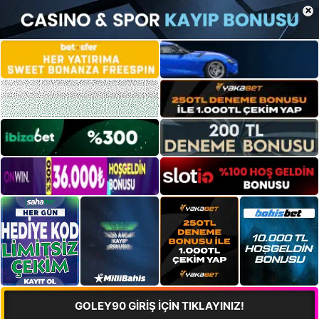
×
GOLEY90 GİRİŞ İÇİN TIKLAYINIZ!