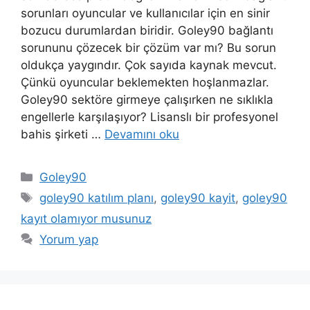
sorunları oyuncular ve kullanıcılar için en sinir
bozucu durumlardan biridir. Goley90 bağlantı
sorununu çözecek bir çözüm var mı? Bu sorun
oldukça yaygındır. Çok sayıda kaynak mevcut.
Çünkü oyuncular beklemekten hoşlanmazlar.
Goley90 sektöre girmeye çalışırken ne sıklıkla
engellerle karşılaşıyor? Lisanslı bir profesyonel
bahis şirketi …
Devamını oku
Kategoriler
Goley90
Etiketler
goley90 katılım planı
,
goley90 kayit
,
goley90
kayıt olamıyor musunuz
Yorum yap