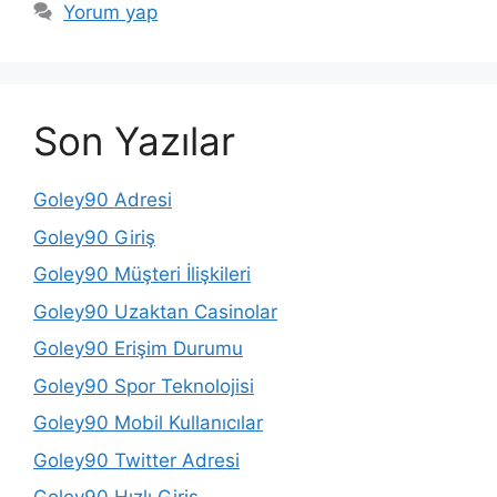
Yorum yap
Son Yazılar
Goley90 Adresi
Goley90 Giriş
Goley90 Müşteri İlişkileri
Goley90 Uzaktan Casinolar
Goley90 Erişim Durumu
Goley90 Spor Teknolojisi
Goley90 Mobil Kullanıcılar
Goley90 Twitter Adresi