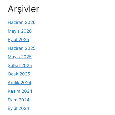
Arşivler
Haziran 2026
Mayıs 2026
Eylül 2025
Haziran 2025
Mayıs 2025
Şubat 2025
Ocak 2025
Aralık 2024
Kasım 2024
Ekim 2024
Eylül 2024