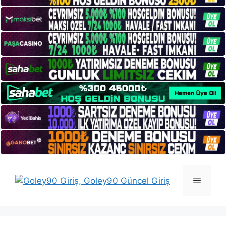
İçeriğe
atla
Menü