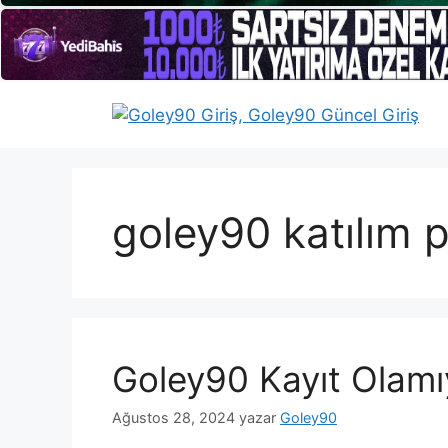
İçeriğe
atla
goley90 katılım p
Goley90 Kayıt Olam
Ağustos 28, 2024
yazar
Goley90