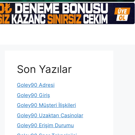
Son Yazılar
Goley90 Adresi
Goley90 Giriş
Goley90 Müşteri İlişkileri
Goley90 Uzaktan Casinolar
Goley90 Erişim Durumu