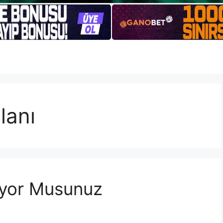
lanı
ıyor Musunuz