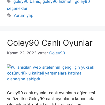
Etiketler
goley90 bahis
,
goley90 hizmeti
,
goley90
seçenekleri
Yorum yap
Goley90 Canlı Oyunlar
Kasım 22, 2023
yazar
Goley90
Goley90 canlı oyunlar canlı oyunların eğlencesi
ve özellikle Goley90 canlı oyunlarını kuponlarla
izlemek artık daha keyifli bir oyun ortamı