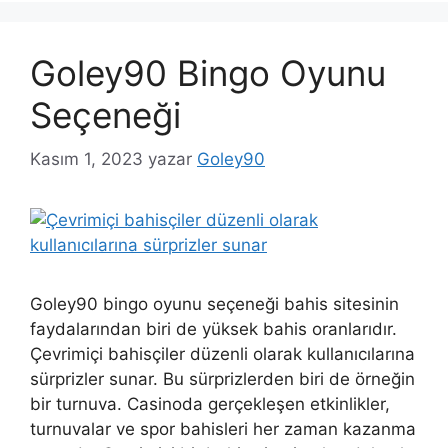
Goley90 Bingo Oyunu
Seçeneği
Kasım 1, 2023
yazar
Goley90
Goley90 bingo oyunu seçeneği bahis sitesinin
faydalarından biri de yüksek bahis oranlarıdır.
Çevrimiçi bahisçiler düzenli olarak kullanıcılarına
sürprizler sunar. Bu sürprizlerden biri de örneğin
bir turnuva. Casinoda gerçekleşen etkinlikler,
turnuvalar ve spor bahisleri her zaman kazanma