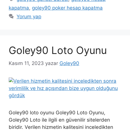
kapatma
,
goley90 poker hesap kapatma
Yorum yap
Goley90 Loto Oyunu
Kasım 11, 2023
yazar
Goley90
Goley90 loto oyunu Goley90 Loto Oyunu,
Goley90 Loto ile ilgili en güvenilir sitelerden
biridir. Verilen hizmetin kalitesini inceledikten