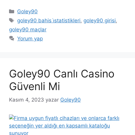
Kategoriler
Goley90
Etiketler
goley90 bahis i̇statistikleri
,
goley90 girisi
,
goley90 maçlar
Yorum yap
Goley90 Canlı Casino
Güvenli Mi
Kasım 4, 2023
yazar
Goley90