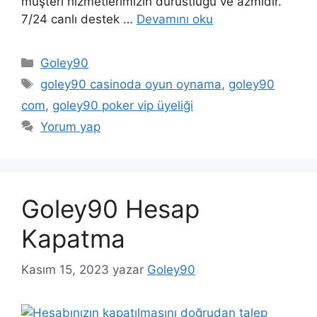
müşteri hizmetlerimizin dürüstlüğü ve azmidir.
7/24 canlı destek …
Devamını oku
Kategoriler
Goley90
Etiketler
goley90 casinoda oyun oynama
,
goley90
com
,
goley90 poker vip üyeliği
Yorum yap
Goley90 Hesap
Kapatma
Kasım 15, 2023
yazar
Goley90