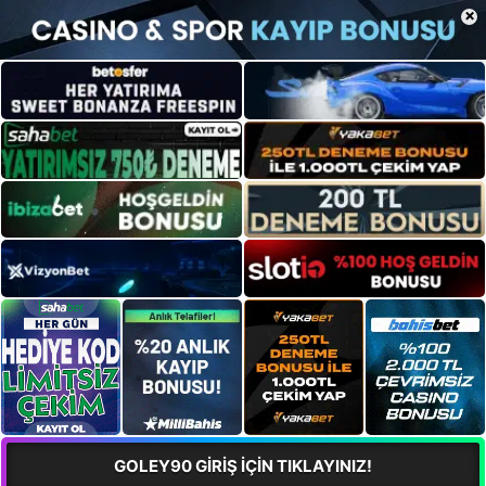
×
GOLEY90 GİRİŞ İÇİN TIKLAYINIZ!