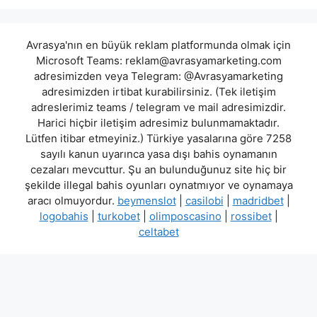
Avrasya'nın en büyük reklam platformunda olmak için
Microsoft Teams:
reklam@avrasyamarketing.com
adresimizden veya Telegram: @Avrasyamarketing
adresimizden irtibat kurabilirsiniz. (Tek iletişim
adreslerimiz teams / telegram ve mail adresimizdir.
Harici hiçbir iletişim adresimiz bulunmamaktadır.
Lütfen itibar etmeyiniz.) Türkiye yasalarına göre 7258
sayılı kanun uyarınca yasa dışı bahis oynamanın
cezaları mevcuttur. Şu an bulunduğunuz site hiç bir
şekilde illegal bahis oyunları oynatmıyor ve oynamaya
aracı olmuyordur.
beymenslot
|
casilobi
|
madridbet
|
logobahis
|
turkobet
|
olimposcasino
|
rossibet
|
celtabet