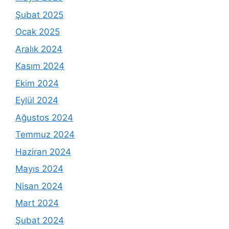
Şubat 2025
Ocak 2025
Aralık 2024
Kasım 2024
Ekim 2024
Eylül 2024
Ağustos 2024
Temmuz 2024
Haziran 2024
Mayıs 2024
Nisan 2024
Mart 2024
Şubat 2024