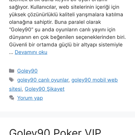
sağlıyor. Kullanıcılar, web sitelerinin içeriği için
yüksek çözünürlüklü kaliteli yarışmalara katılma
olanağına sahiptir. Buna paralel olarak
“Goley90” şu anda oyunların canlı yayını için
dünyanın en çok beğenilen seçeneklerinden biri.
Güvenli bir ortamda güçlü bir altyapı sistemiyle
…
Devamını oku
Kategoriler
Goley90
Etiketler
goley90 canlı oyunlar
,
goley90 mobil web
sitesi
,
Goley90 Şikayet
Yorum yap
Goley90 Poker VIP