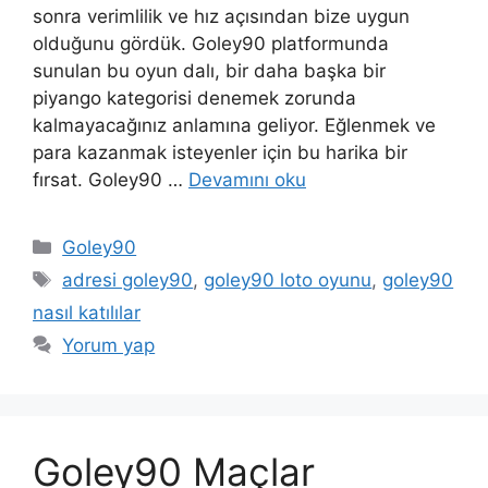
sonra verimlilik ve hız açısından bize uygun
olduğunu gördük. Goley90 platformunda
sunulan bu oyun dalı, bir daha başka bir
piyango kategorisi denemek zorunda
kalmayacağınız anlamına geliyor. Eğlenmek ve
para kazanmak isteyenler için bu harika bir
fırsat. Goley90 …
Devamını oku
Kategoriler
Goley90
Etiketler
adresi goley90
,
goley90 loto oyunu
,
goley90
nasıl katılılar
Yorum yap
Goley90 Maçlar