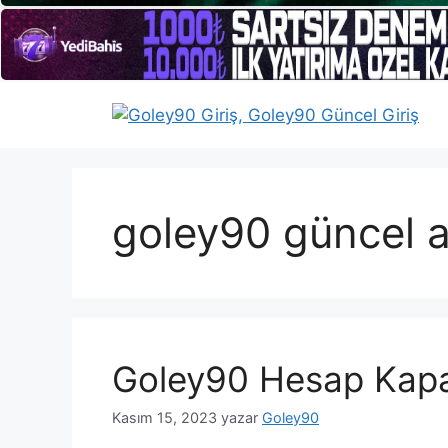
İçeriğe
atla
goley90 güncel a
Goley90 Hesap Kap
Kasım 15, 2023
yazar
Goley90