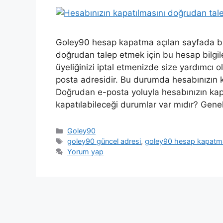
Goley90 hesap kapatma açılan sayfada bilgi
doğrudan talep etmek için bu hesap bilgileri
üyeliğinizi iptal etmenizde size yardımcı 
posta adresidir. Bu durumda hesabınızın ka
Doğrudan e-posta yoluyla hesabınızın kapa
kapatılabileceği durumlar var mıdır? Gen
Kategoriler
Goley90
Etiketler
goley90 güncel adresi
,
goley90 hesap kapatm
Yorum yap