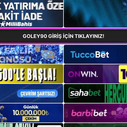
GOLEY90 GİRİŞ İÇİN TIKLAYINIZ!