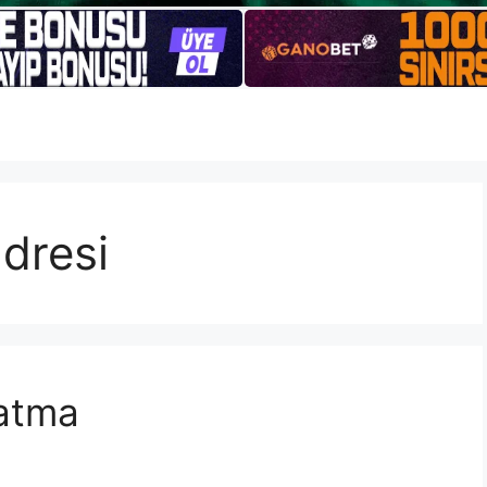
dresi
atma