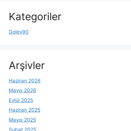
Kategoriler
Goley90
Arşivler
Haziran 2026
Mayıs 2026
Eylül 2025
Haziran 2025
Mayıs 2025
Şubat 2025