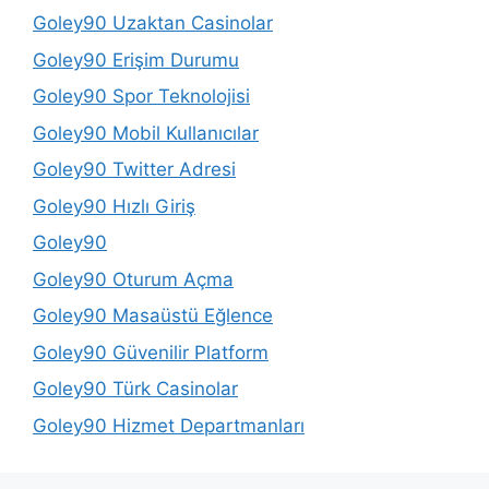
Goley90 Uzaktan Casinolar
Goley90 Erişim Durumu
Goley90 Spor Teknolojisi
Goley90 Mobil Kullanıcılar
Goley90 Twitter Adresi
Goley90 Hızlı Giriş
Goley90
Goley90 Oturum Açma
Goley90 Masaüstü Eğlence
Goley90 Güvenilir Platform
Goley90 Türk Casinolar
Goley90 Hizmet Departmanları