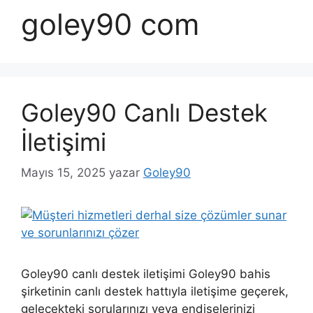
goley90 com
Goley90 Canlı Destek
İletişimi
Mayıs 15, 2025
yazar
Goley90
Goley90 canlı destek iletişimi Goley90 bahis
şirketinin canlı destek hattıyla iletişime geçerek,
gelecekteki sorularınızı veya endişelerinizi