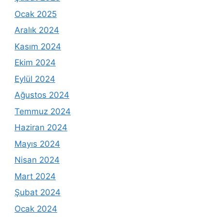
Ocak 2025
Aralık 2024
Kasım 2024
Ekim 2024
Eylül 2024
Ağustos 2024
Temmuz 2024
Haziran 2024
Mayıs 2024
Nisan 2024
Mart 2024
Şubat 2024
Ocak 2024