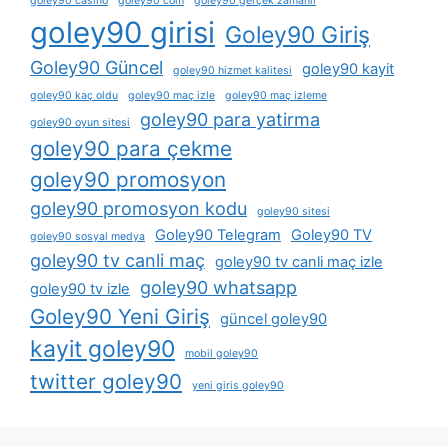
goley90 casino
goley90 com
goley90 gerçek zamanlı
goley90 girisi
Goley90 Giriş
Goley90 Güncel
goley90 kayit
goley90 hizmet kalitesi
goley90 kaç oldu
goley90 maç izle
goley90 maç izleme
goley90 para yatirma
goley90 oyun sitesi
goley90 para çekme
goley90 promosyon
goley90 promosyon kodu
goley90 sitesi
Goley90 Telegram
Goley90 TV
goley90 sosyal medya
goley90 tv canli maç
goley90 tv canli maç izle
goley90 whatsapp
goley90 tv izle
Goley90 Yeni Giriş
güncel goley90
kayit goley90
mobil goley90
twitter goley90
yeni giris goley90