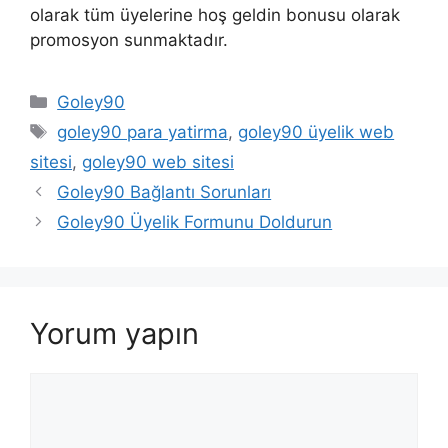
olarak tüm üyelerine hoş geldin bonusu olarak
promosyon sunmaktadır.
Kategoriler
Goley90
Etiketler
goley90 para yatirma
,
goley90 üyelik web
sitesi
,
goley90 web sitesi
Goley90 Bağlantı Sorunları
Goley90 Üyelik Formunu Doldurun
Yorum yapın
Yorum