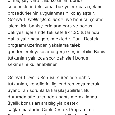
birkaç şey vardır. Bu sorunlar, bonus
seçeneklerindeki sanal bakiyelere para çekme
prosedürlerinin uygulanmasını kolaylaştırır.
Goley90 üyelik i̇şlemi nedir
üye bonusu çekme
işlemi için bahisçilerin ana para ve bonus
bakiyesi içerisinde tek seferlik 1,35 tutarında
bahis yatırması gerekmektedir. Canlı Destek
programı üzerinden yakalama talebi
gönderilerek yakalama gerçekleştirilebilir. Bahis
tutkunları yalnızca spor bahisleri bonus
sekmesini kullanabilirler.
Goley90 Üyelik Bonusu sürecinde bahis
tutkunları, kendilerini ilgilendiren veya merak
uyandıran sorunlarla karşılaşabilirler. Bu
durumda site üzerinden bahis meraklılarına
üyelik bonusları aracılığıyla destek
sağlanmaktadır. Canlı Destek Programımız