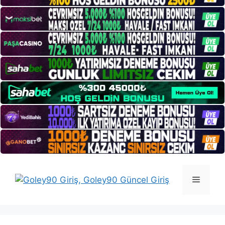
İçeriğe
atla
Menü