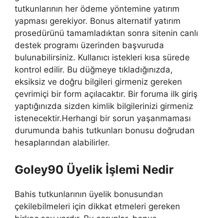
tutkunlarının her ödeme yöntemine yatırım
yapması gerekiyor. Bonus alternatif yatırım
prosedürünü tamamladıktan sonra sitenin canlı
destek programı üzerinden başvuruda
bulunabilirsiniz. Kullanıcı istekleri kısa sürede
kontrol edilir. Bu düğmeye tıkladığınızda,
eksiksiz ve doğru bilgileri girmeniz gereken
çevrimiçi bir form açılacaktır. Bir foruma ilk giriş
yaptığınızda sizden kimlik bilgilerinizi girmeniz
istenecektir.Herhangi bir sorun yaşanmaması
durumunda bahis tutkunları bonusu doğrudan
hesaplarından alabilirler.
Goley90 Üyelik İşlemi Nedir
Bahis tutkunlarının üyelik bonusundan
çekilebilmeleri için dikkat etmeleri gereken