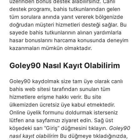
üzerinden bonus destek alabilirsiniz. Canlı
destek programı, bahis tutkunlarından gelen
tüm sorulara anında yanıt vererek bölgenizde
doğrudan müşteri hizmetleri desteği sağlar. Bu
sayede bahis tutkunlarının alınan yardımlarla
hasar bonuslarını harcama konusunda deneyim
kazanmaları mümkün olmaktadır.
Goley90 Nasıl Kayıt Olabilirim
Goley90 kaydolmak size tam üye olarak canlı
bahis web sitesi tarafından sunulan tüm
hizmetlere erişme hakkı verir. Bu site
ülkemizden ücretsiz üye kabul etmektedir.
Online üyelik formunu doldurmak isterseniz
lütfen ana sayfamızı ziyaret edin. Sağ üst
köşedeki sarı “Giriş” düğmesini tıklayın.
Goley90
nasıl kayıt olabilirim
Bu düğmeye tıkladığınızda,