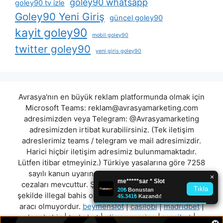
goley90 whatsapp
goley90 tv izle
Goley90 Yeni Giriş
güncel goley90
kayit goley90
mobil goley90
twitter goley90
yeni giris goley90
Avrasya'nın en büyük reklam platformunda olmak için
Microsoft Teams:
reklam@avrasyamarketing.com
adresimizden veya Telegram: @Avrasyamarketing
adresimizden irtibat kurabilirsiniz. (Tek iletişim
adreslerimiz teams / telegram ve mail adresimizdir.
Harici hiçbir iletişim adresimiz bulunmamaktadır.
Lütfen itibar etmeyiniz.) Türkiye yasalarına göre 7258
sayılı kanun uyarınca yasa dışı bahis oynamanın
cezaları mevcuttur. Şu an bulunduğunuz site hiç bir
şekilde illegal bahis oyunları oynatmıyor ve oynamaya
aracı olmuyordur.
beymenslot
|
casilobi
|
madridbet
|
logobahis
|
turkobet
|
olimposcasino
|
rossibet
|
×