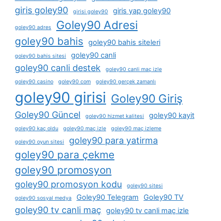
giris goley90
giris yap goley90
girisi goley90
Goley90 Adresi
goley90 adres
goley90 bahis
goley90 bahis siteleri
goley90 canli
goley90 bahis sitesi
goley90 canli destek
goley90 canli maç izle
goley90 casino
goley90 com
goley90 gerçek zamanlı
goley90 girisi
Goley90 Giriş
Goley90 Güncel
goley90 kayit
goley90 hizmet kalitesi
goley90 kaç oldu
goley90 maç izle
goley90 maç izleme
goley90 para yatirma
goley90 oyun sitesi
goley90 para çekme
goley90 promosyon
goley90 promosyon kodu
goley90 sitesi
Goley90 Telegram
Goley90 TV
goley90 sosyal medya
goley90 tv canli maç
goley90 tv canli maç izle