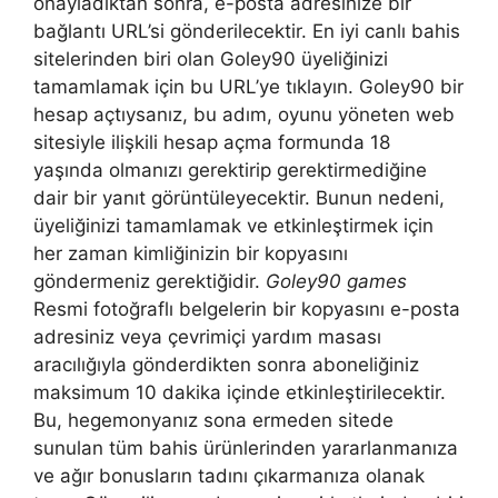
onayladıktan sonra, e-posta adresinize bir
bağlantı URL’si gönderilecektir. En iyi canlı bahis
sitelerinden biri olan Goley90 üyeliğinizi
tamamlamak için bu URL’ye tıklayın. Goley90 bir
hesap açtıysanız, bu adım, oyunu yöneten web
sitesiyle ilişkili hesap açma formunda 18
yaşında olmanızı gerektirip gerektirmediğine
dair bir yanıt görüntüleyecektir. Bunun nedeni,
üyeliğinizi tamamlamak ve etkinleştirmek için
her zaman kimliğinizin bir kopyasını
göndermeniz gerektiğidir.
Goley90 games
Resmi fotoğraflı belgelerin bir kopyasını e-posta
adresiniz veya çevrimiçi yardım masası
aracılığıyla gönderdikten sonra aboneliğiniz
maksimum 10 dakika içinde etkinleştirilecektir.
Bu, hegemonyanız sona ermeden sitede
sunulan tüm bahis ürünlerinden yararlanmanıza
ve ağır bonusların tadını çıkarmanıza olanak