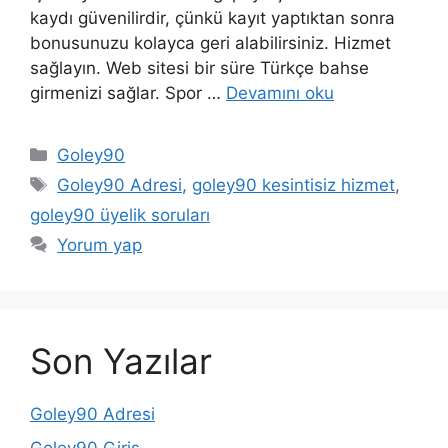
kaydı güvenilirdir, çünkü kayıt yaptıktan sonra
bonusunuzu kolayca geri alabilirsiniz. Hizmet
sağlayın. Web sitesi bir süre Türkçe bahse
girmenizi sağlar. Spor …
Devamını oku
Kategoriler
Goley90
Etiketler
Goley90 Adresi
,
goley90 kesintisiz hizmet
,
goley90 üyelik soruları
Yorum yap
Son Yazılar
Goley90 Adresi
Goley90 Giriş