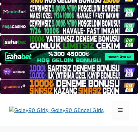
İçeriğe
atla
Menü