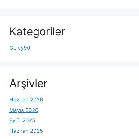
Kategoriler
Goley90
Arşivler
Haziran 2026
Mayıs 2026
Eylül 2025
Haziran 2025