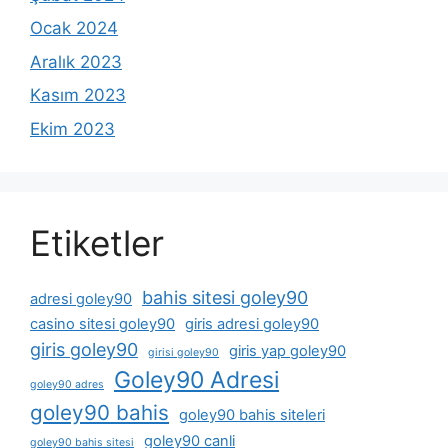
Ocak 2024
Aralık 2023
Kasım 2023
Ekim 2023
Etiketler
bahis sitesi goley90
adresi goley90
casino sitesi goley90
giris adresi goley90
giris goley90
giris yap goley90
girisi goley90
Goley90 Adresi
goley90 adres
goley90 bahis
goley90 bahis siteleri
goley90 canli
goley90 bahis sitesi