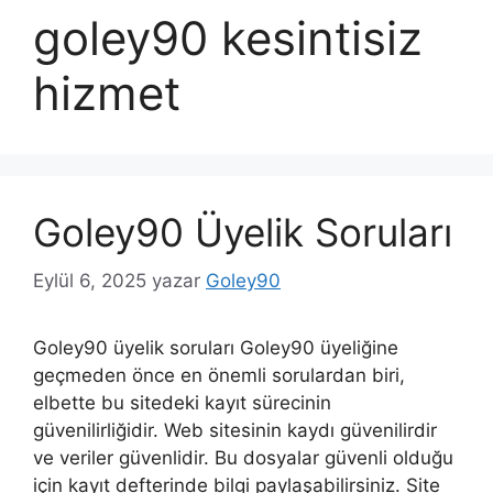
goley90 kesintisiz
hizmet
Goley90 Üyelik Soruları
Eylül 6, 2025
yazar
Goley90
Goley90 üyelik soruları Goley90 üyeliğine
geçmeden önce en önemli sorulardan biri,
elbette bu sitedeki kayıt sürecinin
güvenilirliğidir. Web sitesinin kaydı güvenilirdir
ve veriler güvenlidir. Bu dosyalar güvenli olduğu
için kayıt defterinde bilgi paylaşabilirsiniz. Site