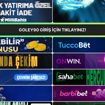
GOLEY90 GİRİŞ İÇİN TIKLAYINIZ!