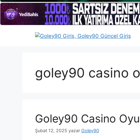
İçeriğe
atla
goley90 casino o
Goley90 Casino Oyun
Şubat 12, 2025
yazar
Goley90