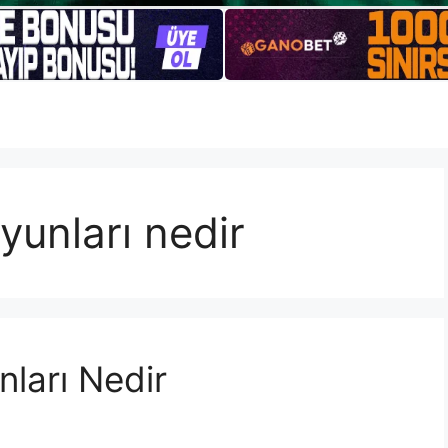
yunları nedir
ları Nedir