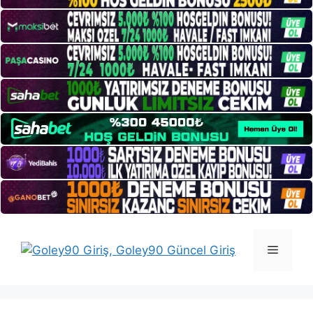
İçeriğe
atla
Menü