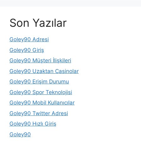
Son Yazılar
Goley90 Adresi
Goley90 Giriş
Goley90 Müşteri İlişkileri
Goley90 Uzaktan Casinolar
Goley90 Erişim Durumu
Goley90 Spor Teknolojisi
Goley90 Mobil Kullanıcılar
Goley90 Twitter Adresi
Goley90 Hızlı Giriş
Goley90