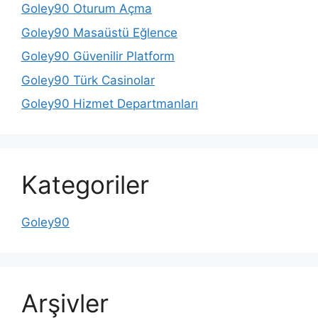
Goley90 Oturum Açma
Goley90 Masaüstü Eğlence
Goley90 Güvenilir Platform
Goley90 Türk Casinolar
Goley90 Hizmet Departmanları
Kategoriler
Goley90
Arşivler