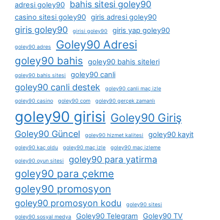
bahis sitesi goley90
adresi goley90
casino sitesi goley90
giris adresi goley90
giris goley90
giris yap goley90
girisi goley90
Goley90 Adresi
goley90 adres
goley90 bahis
goley90 bahis siteleri
goley90 canli
goley90 bahis sitesi
goley90 canli destek
goley90 canli maç izle
goley90 casino
goley90 com
goley90 gerçek zamanlı
goley90 girisi
Goley90 Giriş
Goley90 Güncel
goley90 kayit
goley90 hizmet kalitesi
goley90 kaç oldu
goley90 maç izle
goley90 maç izleme
goley90 para yatirma
goley90 oyun sitesi
goley90 para çekme
goley90 promosyon
goley90 promosyon kodu
goley90 sitesi
Goley90 Telegram
Goley90 TV
goley90 sosyal medya