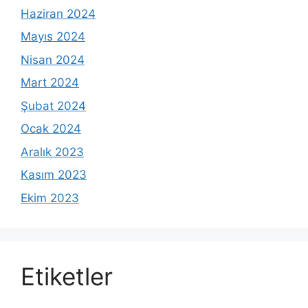
Haziran 2024
Mayıs 2024
Nisan 2024
Mart 2024
Şubat 2024
Ocak 2024
Aralık 2023
Kasım 2023
Ekim 2023
Etiketler