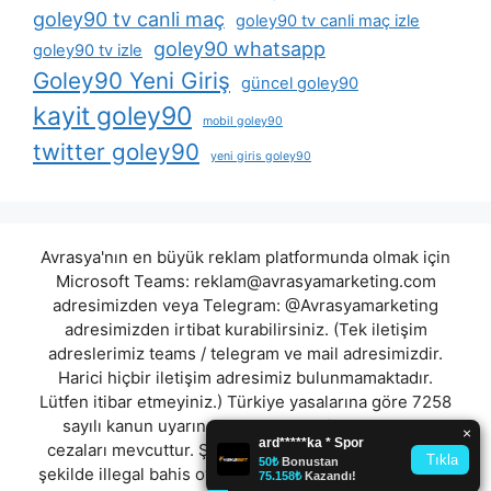
goley90 tv canli maç
goley90 tv canli maç izle
goley90 whatsapp
goley90 tv izle
Goley90 Yeni Giriş
güncel goley90
kayit goley90
mobil goley90
twitter goley90
yeni giris goley90
Avrasya'nın en büyük reklam platformunda olmak için
Microsoft Teams:
reklam@avrasyamarketing.com
adresimizden veya Telegram: @Avrasyamarketing
adresimizden irtibat kurabilirsiniz. (Tek iletişim
adreslerimiz teams / telegram ve mail adresimizdir.
Harici hiçbir iletişim adresimiz bulunmamaktadır.
Lütfen itibar etmeyiniz.) Türkiye yasalarına göre 7258
sayılı kanun uyarınca yasa dışı bahis oynamanın
cezaları mevcuttur. Şu an bulunduğunuz site hiç bir
şekilde illegal bahis oyunları oynatmıyor ve oynamaya