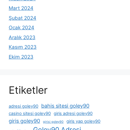
Mart 2024
Şubat 2024
Ocak 2024
Aralık 2023
Kasım 2023
Ekim 2023
Etiketler
bahis sitesi goley90
adresi goley90
casino sitesi goley90
giris adresi goley90
giris goley90
giris yap goley90
girisi goley90
Goley90 Adresi