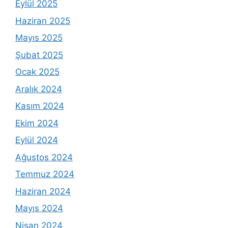
Eylül 2025
Haziran 2025
Mayıs 2025
Şubat 2025
Ocak 2025
Aralık 2024
Kasım 2024
Ekim 2024
Eylül 2024
Ağustos 2024
Temmuz 2024
Haziran 2024
Mayıs 2024
Nisan 2024