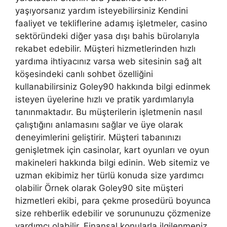
yaşıyorsanız yardım isteyebilirsiniz Kendini
faaliyet ve tekliflerine adamış işletmeler, casino
sektöründeki diğer yasa dışı bahis bürolarıyla
rekabet edebilir. Müşteri hizmetlerinden hızlı
yardıma ihtiyacınız varsa web sitesinin sağ alt
köşesindeki canlı sohbet özelliğini
kullanabilirsiniz Goley90 hakkında bilgi edinmek
isteyen üyelerine hızlı ve pratik yardımlarıyla
tanınmaktadır. Bu müşterilerin işletmenin nasıl
çalıştığını anlamasını sağlar ve üye olarak
deneyimlerini geliştirir. Müşteri tabanınızı
genişletmek için casinolar, kart oyunları ve oyun
makineleri hakkında bilgi edinin. Web sitemiz ve
uzman ekibimiz her türlü konuda size yardımcı
olabilir Örnek olarak Goley90 site müşteri
hizmetleri ekibi, para çekme prosedürü boyunca
size rehberlik edebilir ve sorununuzu çözmenize
yardımcı olabilir. Finansal konularla ilgilenmeniz