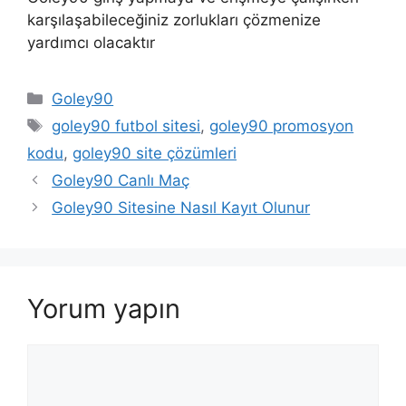
karşılaşabileceğiniz zorlukları çözmenize
yardımcı olacaktır
Kategoriler
Goley90
Etiketler
goley90 futbol sitesi
,
goley90 promosyon
kodu
,
goley90 site çözümleri
Goley90 Canlı Maç
Goley90 Sitesine Nasıl Kayıt Olunur
Yorum yapın
Yorum