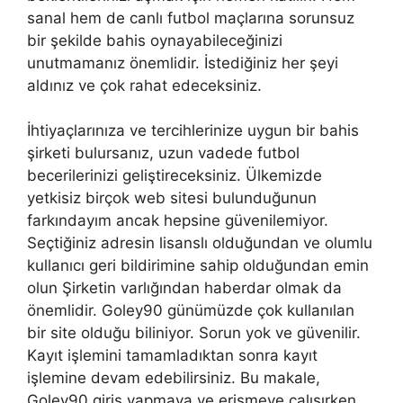
sanal hem de canlı futbol maçlarına sorunsuz
bir şekilde bahis oynayabileceğinizi
unutmamanız önemlidir. İstediğiniz her şeyi
aldınız ve çok rahat edeceksiniz.
İhtiyaçlarınıza ve tercihlerinize uygun bir bahis
şirketi bulursanız, uzun vadede futbol
becerilerinizi geliştireceksiniz. Ülkemizde
yetkisiz birçok web sitesi bulunduğunun
farkındayım ancak hepsine güvenilemiyor.
Seçtiğiniz adresin lisanslı olduğundan ve olumlu
kullanıcı geri bildirimine sahip olduğundan emin
olun Şirketin varlığından haberdar olmak da
önemlidir. Goley90 günümüzde çok kullanılan
bir site olduğu biliniyor. Sorun yok ve güvenilir.
Kayıt işlemini tamamladıktan sonra kayıt
işlemine devam edebilirsiniz. Bu makale,
Goley90 giriş yapmaya ve erişmeye çalışırken