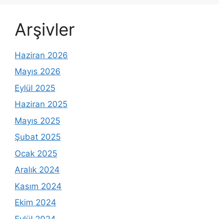
Arşivler
Haziran 2026
Mayıs 2026
Eylül 2025
Haziran 2025
Mayıs 2025
Şubat 2025
Ocak 2025
Aralık 2024
Kasım 2024
Ekim 2024
Eylül 2024