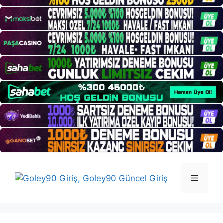
İçeriğe
atla
Menü