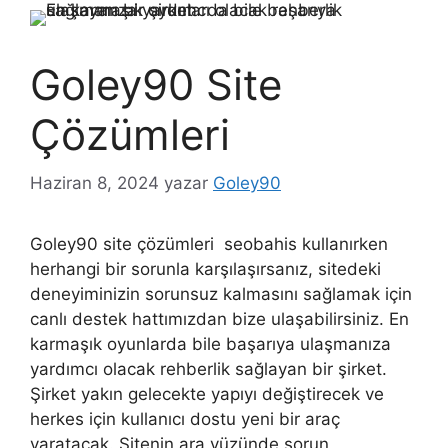
Goley90 Site
Çözümleri
Haziran 8, 2024
yazar
Goley90
Goley90 site çözümleri seobahis kullanırken
herhangi bir sorunla karşılaşırsanız, sitedeki
deneyiminizin sorunsuz kalmasını sağlamak için
canlı destek hattımızdan bize ulaşabilirsiniz. En
karmaşık oyunlarda bile başarıya ulaşmanıza
yardımcı olacak rehberlik sağlayan bir şirket.
Şirket yakın gelecekte yapıyı değiştirecek ve
herkes için kullanıcı dostu yeni bir araç
yaratacak. Sitenin ara yüzünde sorun