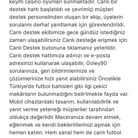
keyifli casino oyunları sunmaktadır. Canlı bir
destek hattı başlatıldı ve çevrimiçi müşteri
destek personelinden oluşan bir ekip, üyelerin
sorularını derhal yanıtlamak için görevlendirildi.
Canlı destek ekibimize gece gündüz istediğiniz
zaman ulaşabilirsiniz Canlı desteğe erişmek için
Canlı Destek butonuna tıklamanız yeterlidir.
Canlı destek hattımıza adınızı ve e-posta
adresinizi kullanarak ulaşabilir, Goley90
sorularınıza, geri bildirimlerinize ve
çözümlerinize hızlı yanıt alabilirsiniz Öncelikle
Türkiye’de futbol bahisleri gibi ilgi çekici
mekânların bulunmadığını belirtmekte fayda var.
Mobil cihazlardaki tasarım, kullanılabilirlik ve
yanıt verme yeteneği müşteriler tarafından
oldukça değerlidir Maceranıza devam etmek,
eğlenmek ve kendi beklentilerinizi aşmak için
hemen katılın. Hem sanal hem de canlı futbol