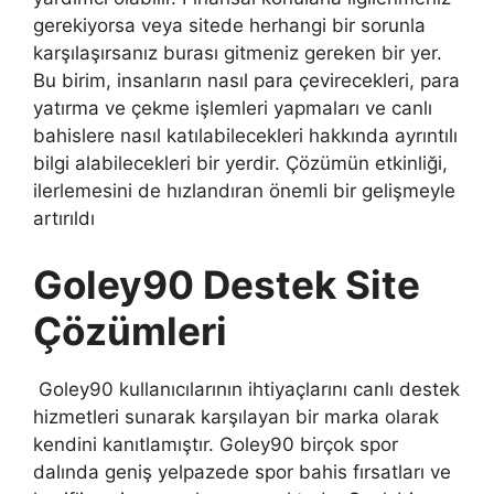
gerekiyorsa veya sitede herhangi bir sorunla
karşılaşırsanız burası gitmeniz gereken bir yer.
Bu birim, insanların nasıl para çevirecekleri, para
yatırma ve çekme işlemleri yapmaları ve canlı
bahislere nasıl katılabilecekleri hakkında ayrıntılı
bilgi alabilecekleri bir yerdir. Çözümün etkinliği,
ilerlemesini de hızlandıran önemli bir gelişmeyle
artırıldı
Goley90 Destek Site
Çözümleri
Goley90 kullanıcılarının ihtiyaçlarını canlı destek
hizmetleri sunarak karşılayan bir marka olarak
kendini kanıtlamıştır. Goley90 birçok spor
dalında geniş yelpazede spor bahis fırsatları ve