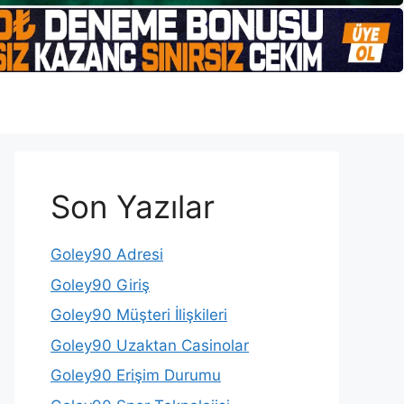
Son Yazılar
Goley90 Adresi
Goley90 Giriş
Goley90 Müşteri İlişkileri
Goley90 Uzaktan Casinolar
Goley90 Erişim Durumu